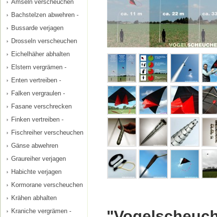
Amseln verscheuchen
Bachstelzen abwehren -
Bussarde verjagen
Drosseln verscheuchen
Eichelhäher abhalten
Elstern vergrämen -
Enten vertreiben -
Falken vergraulen -
Fasane verschrecken
Finken vertreiben -
Fischreiher verscheuchen
Gänse abwehren
Graureiher verjagen
Habichte verjagen
Kormorane verscheuchen
Krähen abhalten
Kraniche vergrämen -
"Vogelscheuch