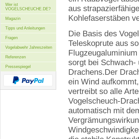
Wer ist
aus strapazierfähig
VOGELSCHEUCHE.DE?
Kohlefaserstäben ve
Magazin
Tipps und Anleitungen
Die Basis des Voge
Fragen
Teleskoprute aus s
Vogelabwehr Jahreszeiten
Flugzeugaluminium g
Referenzen
sorgt bei Schwach- 
Pressespiegel
Drachens.Der Drache
ein Wind aufkommt,
vertreibt so alle Ar
Vogelscheuch-Drache
automatisch mit dem
Vergrämungswirkung 
Windgeschwindigkeit