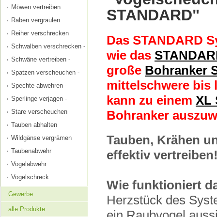
Möwen vertreiben
STANDARD"
Raben vergraulen
Reiher verschrecken
Das STANDARD Sys
Schwalben verschrecken -
wie das
STANDAR
Schwäne vertreiben -
große
Bohranker
Spatzen verscheuchen -
mittelschwere bis 
Spechte abwehren -
kann zu einem
XL 
Sperlinge verjagen -
Stare verscheuchen
Bohranker auszuw
Tauben abhalten
Tauben, Krähen un
Wildgänse vergrämen
Taubenabwehr
effektiv vertreiben
Vogelabwehr
Vogelschreck
Wie funktioniert 
Gewerbe
Herzstück des Syst
alle Produkte
ein Raubvogel aussi