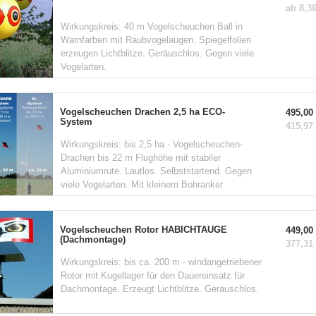
ab 8,36
Wirkungskreis: 40 m Vogelscheuchen Ball in
Warnfarben mit Raubvogelaugen. Spiegelfolien
erzeugen Lichtblitze. Geräuschlos. Gegen viele
Vogelarten.
Vogelscheuchen Drachen 2,5 ha ECO-
495,00 
System
415,97 
Wirkungskreis: bis 2,5 ha - Vogelscheuchen-
Drachen bis 22 m Flughöhe mit stabiler
Aluminiumrute. Lautlos. Selbststartend. Gegen
viele Vogelarten. Mit kleinem Bohranker
Vogelscheuchen Rotor HABICHTAUGE
449,00 
(Dachmontage)
377,31 
Wirkungskreis: bis ca. 200 m - windangetriebener
Rotor mit Kugellager für den Dauereinsatz für
Dachmontage. Erzeugt Lichtblitze. Geräuschlos.