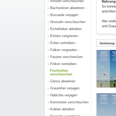
Amseln verscheuchen
Nahrung
So könne
Bachstelzen abwehren -
anrichten
Bussarde verjagen
Hier stel
Drosseln verscheuchen
und Graur
Eichelhäher abhalten
Elstern vergrämen -
Enten vertreiben -
Sortierung:
Falken vergraulen -
Fasane verschrecken
Finken vertreiben -
Fischreiher
verscheuchen
Gänse abwehren
Graureiher verjagen
Habichte verjagen
Kormorane verscheuchen
Krähen abhalten