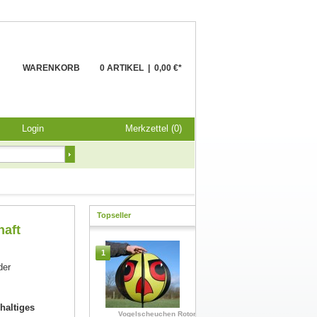
WARENKORB
0 ARTIKEL
|
0,00 €*
Login
Merkzettel (0)
Topseller
haft
1
der
haltiges
Vogelscheuchen Rotor