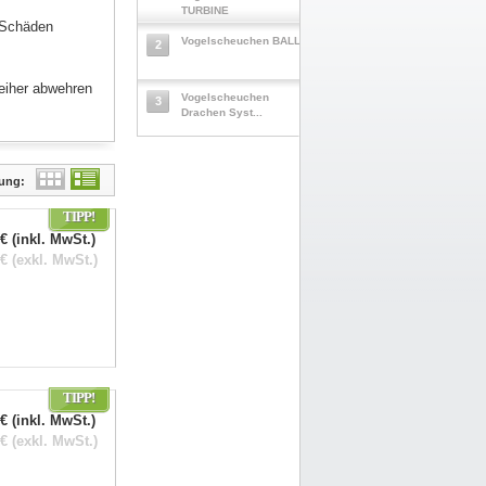
TURBINE
 Schäden
Vogelscheuchen BALL
2
Reiher abwehren
Vogelscheuchen
3
Drachen Syst...
lung:
TIPP!
€ (inkl. MwSt.)
€ (exkl. MwSt.)
TIPP!
€ (inkl. MwSt.)
€ (exkl. MwSt.)