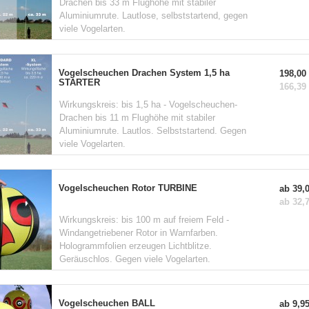
Drachen bis 33 m Flughöhe mit stabiler
Aluminiumrute. Lautlose, selbststartend, gegen
viele Vogelarten.
Vogelscheuchen Drachen System 1,5 ha
198,00 
STARTER
166,39 
Wirkungskreis: bis 1,5 ha - Vogelscheuchen-
Drachen bis 11 m Flughöhe mit stabiler
Aluminiumrute. Lautlos. Selbststartend. Gegen
viele Vogelarten.
Vogelscheuchen Rotor TURBINE
ab 39,0
ab 32,7
Wirkungskreis: bis 100 m auf freiem Feld -
Windangetriebener Rotor in Warnfarben.
Hologrammfolien erzeugen Lichtblitze.
Geräuschlos. Gegen viele Vogelarten.
Vogelscheuchen BALL
ab 9,95