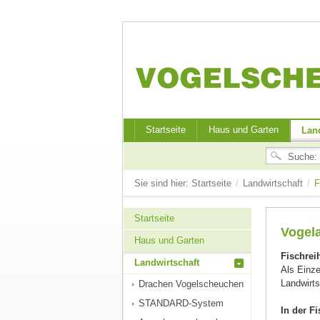
Startseite
Haus und Garten
Land
Sie sind hier:
Startseite
/
Landwirtschaft
/
F
Startseite
Vogela
Haus und Garten
Fischrei
Landwirtschaft
Als Einze
Landwirts
Drachen Vogelscheuchen
STANDARD-System
In der F