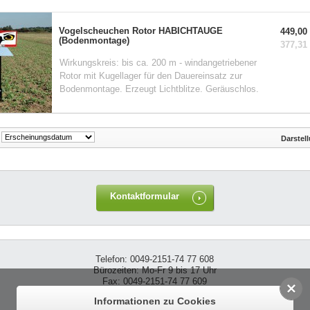
Vogelscheuchen Rotor HABICHTAUGE
449,00 
(Bodenmontage)
377,31 
Wirkungskreis: bis ca. 200 m - windangetriebener
Rotor mit Kugellager für den Dauereinsatz zur
Bodenmontage. Erzeugt Lichtblitze. Geräuschlos.
Darstel
Kontaktformular
Telefon: 0049-2151-74 77 608
Bürozeiten: Mo-Fr 9 bis 17 Uhr
Fax: 0049-2151-74 77 609
Email: info@vogelscheuche.de
Informationen zu Cookies
Internet: www.vogelscheuche.de