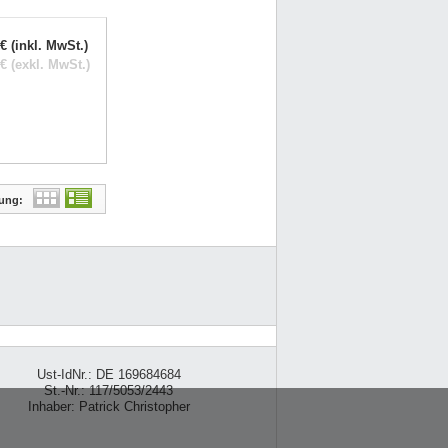
€ (inkl. MwSt.)
€ (exkl. MwSt.)
lung:
Ust-IdNr.: DE 169684684
St.-Nr.: 117/5053/2443
Inhaber: Patrick Christopher