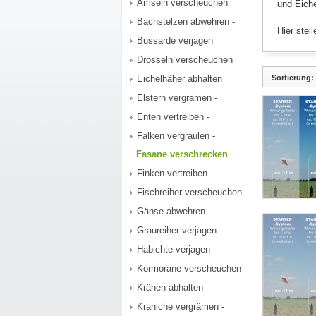
Amseln verscheuchen
und Eiche
Bachstelzen abwehren -
Hier stel
Bussarde verjagen
Drosseln verscheuchen
Sortierung:
Eichelhäher abhalten
Elstern vergrämen -
Enten vertreiben -
Falken vergraulen -
Fasane verschrecken
Finken vertreiben -
Fischreiher verscheuchen
Gänse abwehren
Graureiher verjagen
Habichte verjagen
Kormorane verscheuchen
Krähen abhalten
Kraniche vergrämen -