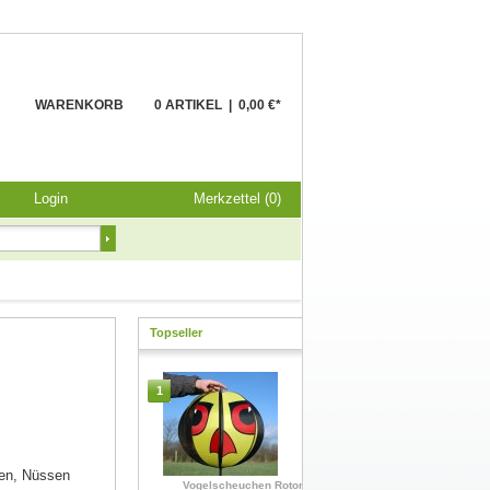
WARENKORB
0 ARTIKEL
|
0,00 €*
Login
Merkzettel (0)
Topseller
1
ren, Nüssen
Vogelscheuchen Rotor