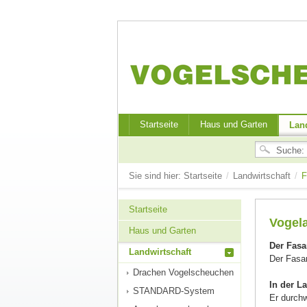
Startseite
Haus und Garten
Land
Sie sind hier:
Startseite
/
Landwirtschaft
/
F
Startseite
Vogela
Haus und Garten
Der Fasa
Landwirtschaft
Der Fasan
Drachen Vogelscheuchen
In der L
STANDARD-System
Er durch