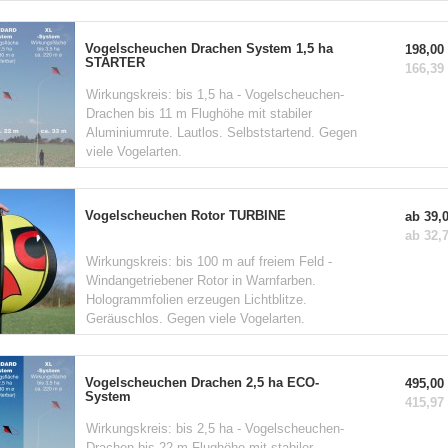
Vogelscheuchen Drachen System 1,5 ha
198,00 
STARTER
166,39 
Wirkungskreis: bis 1,5 ha - Vogelscheuchen-
Drachen bis 11 m Flughöhe mit stabiler
Aluminiumrute. Lautlos. Selbststartend. Gegen
viele Vogelarten.
Vogelscheuchen Rotor TURBINE
ab 39,0
ab 32,7
Wirkungskreis: bis 100 m auf freiem Feld -
Windangetriebener Rotor in Warnfarben.
Hologrammfolien erzeugen Lichtblitze.
Geräuschlos. Gegen viele Vogelarten.
Vogelscheuchen Drachen 2,5 ha ECO-
495,00 
System
415,97 
Wirkungskreis: bis 2,5 ha - Vogelscheuchen-
Drachen bis 22 m Flughöhe mit stabiler