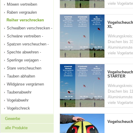
viele Vogelart
Möwen vertreiben
Raben vergraulen
Reiher verschrecken
Vogelscheuch
XL
Schwalben verschrecken -
Wirkungskreis:
Schwäne vertreiben -
Drachen bis 33
Spatzen verscheuchen -
Aluminiumrute.
Spechte abwehren -
viele Vogelarte
Sperlinge verjagen -
Stare verscheuchen
Vogelscheuch
STARTER
Tauben abhalten
Wildgänse vergrämen
Wirkungskreis:
Drachen bis 11
Taubenabwehr
Aluminiumrute.
Vogelabwehr
viele Vogelarte
Vogelschreck
Gewerbe
Vogelscheuc
alle Produkte