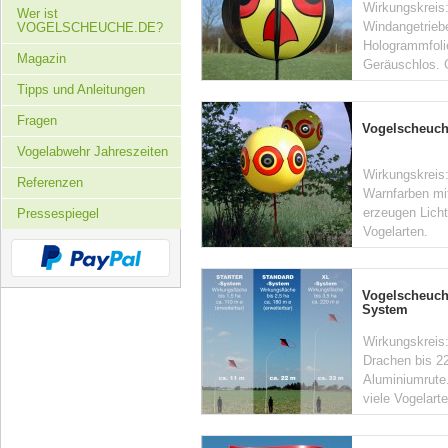
Wirkungskreis:
Wer ist
Windangetriebe
VOGELSCHEUCHE.DE?
Hologrammfolie
Magazin
Geräuschlos. 
Tipps und Anleitungen
Fragen
Vogelscheuc
Vogelabwehr Jahreszeiten
Wirkungskreis
Referenzen
Warnfarben mi
erzeugen Licht
Pressespiegel
Vogelarten.
Vogelscheuch
System
Wirkungskreis:
Drachen bis 22
Aluminiumrute.
viele Vogelart