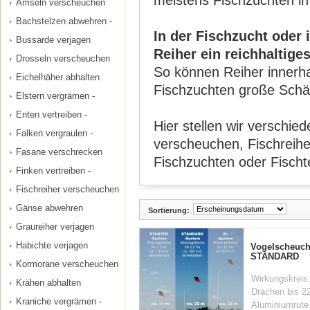
meistens Fischzuchten in
Amseln verscheuchen
Bachstelzen abwehren -
In der Fischzucht oder 
Bussarde verjagen
Reiher ein reichhaltig
Drosseln verscheuchen
So können Reiher innerha
Eichelhäher abhalten
Fischzuchten große Schä
Elstern vergrämen -
Enten vertreiben -
Hier stellen wir verschi
Falken vergraulen -
verscheuchen, Fischreih
Fasane verschrecken
Fischzuchten oder Fischt
Finken vertreiben -
Fischreiher verscheuchen
Gänse abwehren
Sortierung:
Graureiher verjagen
Habichte verjagen
Vogelscheuch
STANDARD
Kormorane verscheuchen
Wirkungskreis:
Krähen abhalten
Drachen bis 22
Kraniche vergrämen -
Aluminiumrute.