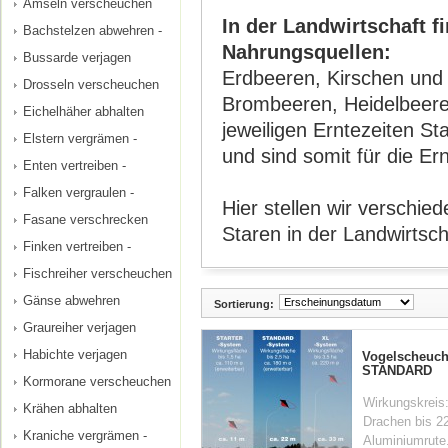
Amseln verscheuchen
In der Landwirtschaft f
Bachstelzen abwehren -
Nahrungsquellen:
Bussarde verjagen
Erdbeeren, Kirschen und
Drosseln verscheuchen
Brombeeren, Heidelbeere
Eichelhäher abhalten
jeweiligen Erntezeiten S
Elstern vergrämen -
und sind somit für die Er
Enten vertreiben -
Falken vergraulen -
Hier stellen wir verschi
Fasane verschrecken
Staren in der Landwirtsch
Finken vertreiben -
Fischreiher verscheuchen
Gänse abwehren
Sortierung:
Graureiher verjagen
Habichte verjagen
Vogelscheuch
STANDARD
Kormorane verscheuchen
Wirkungskreis:
Krähen abhalten
Drachen bis 22
Kraniche vergrämen -
Aluminiumrute.