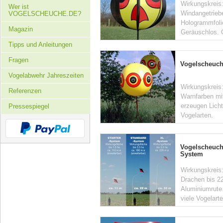
Wirkungskreis:
Wer ist
Windangetriebe
VOGELSCHEUCHE.DE?
Hologrammfolie
Magazin
Geräuschlos. 
Tipps und Anleitungen
Fragen
Vogelscheuc
Vogelabwehr Jahreszeiten
Wirkungskreis
Referenzen
Warnfarben mi
erzeugen Licht
Pressespiegel
Vogelarten.
Vogelscheuch
System
Wirkungskreis:
Drachen bis 22
Aluminiumrute.
viele Vogelart