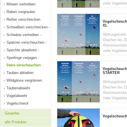
viele Vogelart
Möwen vertreiben
Raben vergraulen
Reiher verschrecken
Vogelscheuch
XL
Schwalben verschrecken -
Wirkungskreis:
Schwäne vertreiben -
Drachen bis 33
Spatzen verscheuchen -
Aluminiumrute.
Spechte abwehren -
viele Vogelarte
Sperlinge verjagen -
Stare verscheuchen
Vogelscheuch
STARTER
Tauben abhalten
Wildgänse vergrämen
Wirkungskreis:
Drachen bis 11
Taubenabwehr
Aluminiumrute.
Vogelabwehr
viele Vogelarte
Vogelschreck
Gewerbe
Vogelscheuc
alle Produkte