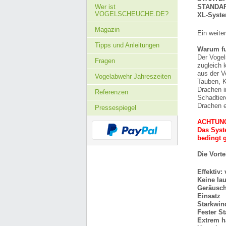
Wer ist
STANDARD
VOGELSCHEUCHE.DE?
XL-Syste
Magazin
Ein weite
Tipps und Anleitungen
Warum fu
Der Vogel
Fragen
zugleich 
aus der V
Vogelabwehr Jahreszeiten
Tauben, K
Drachen i
Referenzen
Schadtier
Drachen e
Pressespiegel
ACHTUN
Das Syste
bedingt g
Die Vort
Effektiv:
Keine la
Geräusch
Einsatz
Starkwin
Fester S
Extrem h