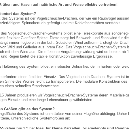
rähen und Hasen auf natürliche Art und Weise effektiv vertreiben!
tioniert das System?
 des Systems ist der Vogelscheuche-Drachen, der wie ein Raubvogel aussieht
azierfähigem Spinnakertuch gefertigt und mit Kohlefaserstäben verstärkt.
 des Vogelscheuch-Drachen-Systems bildet eine Teleskoprute aus sonderleg
 mit flexibler Glasfiber-Spitze. Diese sorgt bei Schwach- und Starkwind für di
ängt immer flugbereit in der Luft. Sobald ein Wind aufkommt, steigt der Drac
n von Wild und Gefieder aus Ihrem Feld. Das Vogelscheuch-Drachen-System ist
ch mit dem Wind aus. Die effiziente Vergrämungswirkung wird so bereits ab 1 
 und Regen bietet die stabile Konstruktion zuverlässige Ergebnisse.
le Halterung des System bildet ein robuster Bohranker, der in hartem oder wei
e erfordern einen flexiblen Einsatz: Das Vogelscheuch-Drachen- System ist
en Sinne des Wortes leicht zu transportieren. Die modulare Konstruktion de
en einen schnellen Standortwechsel.
 15 Jahren produzieren wir Vogelscheuch-Drachen-Systeme deren Materialeige
igen Einsatz und eine lange Lebensdauer gewährleisten.
en Größen gibt es das System?
ngsfläche des Systems ist unmittelbar von seiner Flughöhe abhängig. Daher bi
ttene, unterschiedliche Systemgrößen an:
System bis 1,5 ha: Ideal für kleine Parzellen, Silagedepots und Randbe