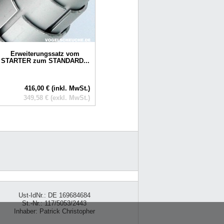
Erweiterungssatz vom
STARTER zum STANDARD...
416,00 € (inkl. MwSt.)
349,58 € (exkl. MwSt.)
Ust-IdNr.: DE 169684684
St.-Nr.: 117/5053/2443
Inhaber: Patrick Christopher