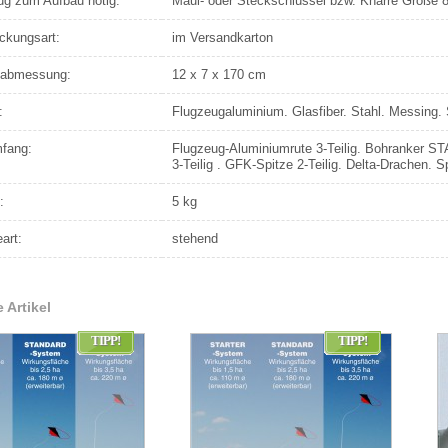
g zum Aufbau nötig:
Maul- oder Steckschlüssel bzw. Knarre Größe 
ckungsart:
im Versandkarton
dabmessung:
12 x 7 x 170 cm
:
Flugzeugaluminium. Glasfiber. Stahl. Messing.
mfang:
Flugzeug-Aluminiumrute 3-Teilig. Bohranker S
3-Teilig . GFK-Spitze 2-Teilig. Delta-Drachen. S
:
5 kg
art:
stehend
 Artikel
TIPP!
TIPP!