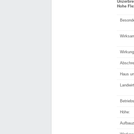
Unzerbrec
Hohe Flex
Besonde
Wirksam
Wirkung
Abschre
Haus un
Landwirt
Betrieb
Höhe:
Aufbauz