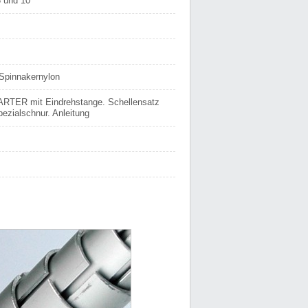
8 und 10
 Spinnakernylon
TARTER mit Eindrehstange. Schellensatz
pezialschnur. Anleitung