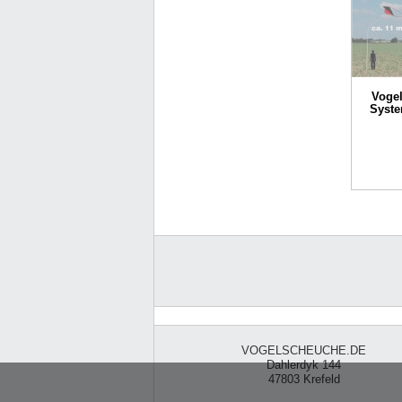
Voge
Syst
VOGELSCHEUCHE.DE
Dahlerdyk 144
47803 Krefeld