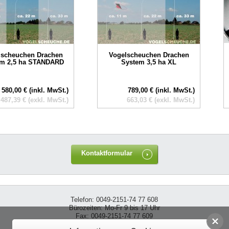
lscheuchen Drachen
Vogelscheuchen Drachen
em 2,5 ha STANDARD
System 3,5 ha XL
580,00 € (inkl. MwSt.)
789,00 € (inkl. MwSt.)
487,39 € (exkl. MwSt.)
663,03 € (exkl. MwSt.)
Kontaktformular
Telefon: 0049-2151-74 77 608
Bürozeiten: Mo-Fr 9 bis 17 Uhr
Fax: 0049-2151-74 77 609
Email: info@vogelscheuche.de