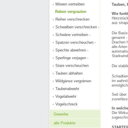
Möwen vertreiben
Tauben, K
Raben vergraulen
Wie funk
Herzstück
Reiher verschrecken
aus strap
Schwalben verschrecken -
Die Basis
Schwäne vertreiben -
genannt -
Drachen h
Spatzen verscheuchen -
alle Arte
Spechte abwehren -
automatis
Starkwind
Sperlinge verjagen -
Stare verscheuchen
Die stabi
Tauben abhalten
Schadtier
im wahrst
Wildgänse vergrämen
ermöglich
Taubenabwehr
Seit über
Vogelabwehr
zuverläss
Vogelschreck
In welch
Die Wirku
Gewerbe
zugeschni
alle Produkte
STARTER-