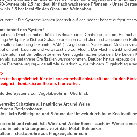
-System bis 2,5 ha: Ideal für flach wachsende Pflanzen - Unser Bestsel
m bis 3,5 ha: Ideal für den Obst- und Weinanbau
rer Vorteil: Die Systeme können jederzeit auf das nächst höhere aufgerüstet 
nktioniert das System?
scheuch-Drachen imitiert höchst wirksam einen Greifvogel, der am Himmel au
kluge Wirkprinzip löst bei Schadtieren einen natürlichen und angeborenen Ref
erhaltensforschung bekannte AAM (= Angeborener Auslösender Mechanismus)
rähen und Hasen an und veranlasst sie zur Flucht. Der Fluchtinstinkt wird au
n Deltaform ist der Silhouette eines Greifvogels nachempfunden. Die beiden K
en als ausgefahrene Greifkrallen wahrgenommen. Darüber hinaus erzeugt die
ine Flatterbewegung – visuell wie akustisch –, die mit dem Flügelschlag ein
G:
m ist hauptsächlich für die Landwirtschaft entwickelt und für den Einsa
eeignet - kontaktieren Sie uns hier vorher.
eile des Systems zur Vogelabwehr im Überblick
 vertreibt Schattiere auf natürliche Art und Weise
ufenden Betriebskosten
los: kein Belästigung und Störung der Umwelt durch laute Knallgeräusc
derprobt und robust: hält Wind und Wetter Stand - auch im Winter einse
tand in jedem Untergrund: verzinkter Metall Bohranker
altbar: Teleskoprohre aus Flugzeugaluminium