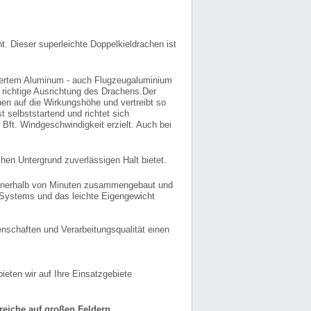
. Dieser superleichte Doppelkieldrachen ist
iertem Aluminum - auch Flugzeugaluminium
e richtige Ausrichtung des Drachens.Der
hen auf die Wirkungshöhe und vertreibt so
 selbststartend und richtet sich
Bft. Windgeschwindigkeit erzielt. Auch bei
chen Untergrund zuverlässigen Halt bietet.
 innerhalb von Minuten zusammengebaut und
s Systems und das leichte Eigengewicht
nschaften und Verarbeitungsqualität einen
eten wir auf Ihre Einsatzgebiete
reiche auf großen Feldern