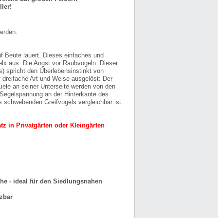
ler!
werden.
f Beute lauert. Dieses einfaches und
lelx aus: Die Angst vor Raubvögeln. Dieser
 spricht den Überlebensinstinkt von
f dreifache Art und Weise ausgelöst: Der
iele an seiner Unterseite werden von den
 Segelspannung an der Hinterkante des
es schwebenden Greifvogels vergleichbar ist.
tz in Privatgärten oder Kleingärten
he - ideal für den Siedlungsnahen
tzbar