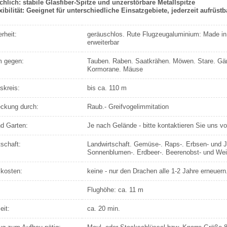
hlich: stabile Glasfiber-Spitze und unzerstörbare Metallspitze
ibilität: Geeignet für unterschiedliche Einsatzgebiete, jederzeit aufrüstb
rheit:
geräuschlos. Rute Flugzeugaluminium: Made i
erweiterbar
 gegen:
Tauben. Raben. Saatkrähen. Möwen. Stare. Gän
Kormorane. Mäuse
skreis:
bis ca. 110 m
ckung durch:
Raub.- Greifvogelimmitation
d Garten:
Je nach Gelände - bitte kontaktieren Sie uns vo
schaft:
Landwirtschaft. Gemüse-. Raps-. Erbsen- und J
Sonnenblumen-. Erdbeer-. Beerenobst- und Wei
skosten:
keine - nur den Drachen alle 1-2 Jahre erneuern
Flughöhe: ca. 11 m
eit:
ca. 20 min.