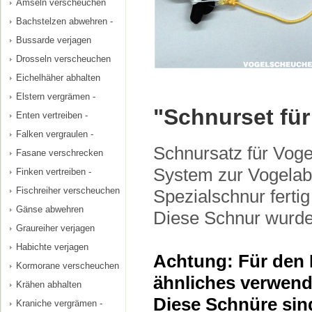
Amseln verscheuchen
Bachstelzen abwehren -
Bussarde verjagen
Drosseln verscheuchen
Eichelhäher abhalten
Elstern vergrämen -
"Schnurset f
Enten vertreiben -
Falken vergraulen -
Schnursatz für Vo
Fasane verschrecken
System zur Vogelab
Finken vertreiben -
Fischreiher verscheuchen
Spezialschnur fertig
Gänse abwehren
Diese Schnur wurde
Graureiher verjagen
Habichte verjagen
Achtung: Für den 
Kormorane verscheuchen
ähnliches verwend
Krähen abhalten
Diese Schnüre sin
Kraniche vergrämen -