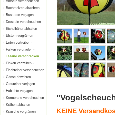
Amseln verscheuchen
Bachstelzen abwehren -
Bussarde verjagen
Drosseln verscheuchen
Eichelhäher abhalten
Elstern vergrämen -
Enten vertreiben -
Falken vergraulen -
Fasane verschrecken
Finken vertreiben -
Fischreiher verscheuchen
Gänse abwehren
Graureiher verjagen
Habichte verjagen
"Vogelscheuc
Kormorane verscheuchen
Krähen abhalten
KEINE Versandkost
Kraniche vergrämen -