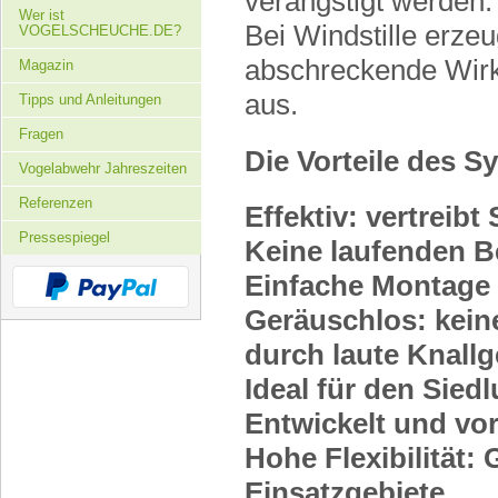
verängstigt werden.
Wer ist
Bei Windstille erze
VOGELSCHEUCHE.DE?
abschreckende Wirk
Magazin
aus.
Tipps und Anleitungen
Fragen
Die Vorteile des S
Vogelabwehr Jahreszeiten
Referenzen
Effektiv: vertreibt
Pressespiegel
Keine laufenden B
Einfache Montage
Geräuschlos: kein
durch laute Knall
Ideal für den Sied
Entwickelt und vo
Hohe Flexibilität:
Einsatzgebiete