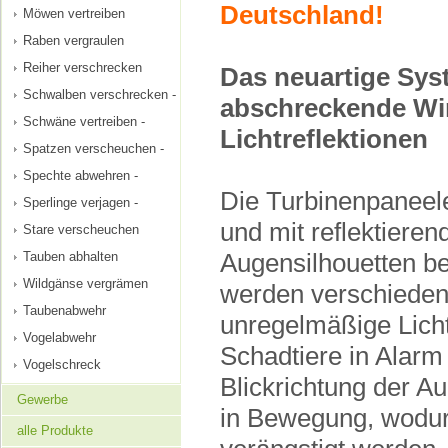
Deutschland!
Möwen vertreiben
Raben vergraulen
Reiher verschrecken
Das neuartige Sys
Schwalben verschrecken -
abschreckende Wi
Schwäne vertreiben -
Lichtreflektionen
Spatzen verscheuchen -
Spechte abwehren -
Die Turbinenpaneele
Sperlinge verjagen -
und mit reflektiere
Stare verscheuchen
Tauben abhalten
Augensilhouetten b
Wildgänse vergrämen
werden verschieden
Taubenabwehr
unregelmäßige Licht
Vogelabwehr
Schadtiere in Alarm 
Vogelschreck
Blickrichtung der A
Gewerbe
in Bewegung, wodurch
alle Produkte