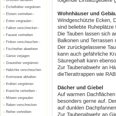
folgende Einsatzgebiete g
Eichelhäher vergrämen
Wohnhäuser und Gebä
Elstern vertreiben -
Windgeschützte Ecken, 
Enten vergraulen -
sind beliebte Ruheplätze 
Falken verschrecken -
Die Tauben lassen sich 
Fasane vertreiben
Balkonen und Terrassen n
Finken verscheuchen -
Der zurückgelassene Taub
Fischreiher abwehren
kann auch gefährliche Kr
Gänse verjagen
Säuregehalt kann ebenso
Graureiher vergrämen
Zur Taubenabwehr an H
Habichte verscheuchen
dieTierattrappen wie RA
Kormorane abhalten
Krähen vergrämen
Dächer und Giebel
Kraniche vertreiben -
Auf warmen Dachflächen o
Möwen vergraulen
besonders gerne auf. Der
Raben verschrecken
auf dunklen Dachpfannen 
Reiher vertreiben
Zur Taubenabwehr an Gieb