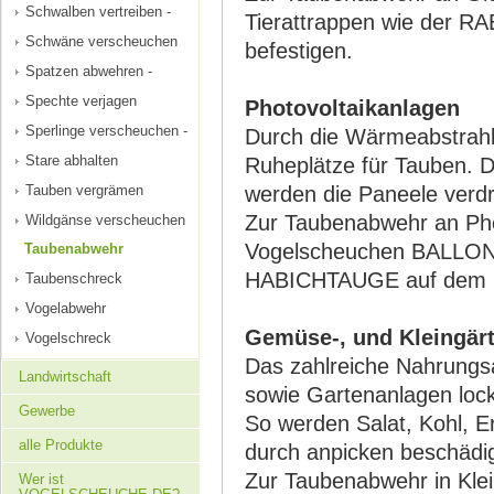
Schwalben vertreiben -
Tierattrappen wie der R
Schwäne verscheuchen
befestigen.
Spatzen abwehren -
Spechte verjagen
Photovoltaikanlagen
Sperlinge verscheuchen -
Durch die Wärmeabstrahlu
Stare abhalten
Ruheplätze für Tauben. 
Tauben vergrämen
werden die Paneele verdr
Zur Taubenabwehr an Phot
Wildgänse verscheuchen
Vogelscheuchen BALLON
Taubenabwehr
HABICHTAUGE auf dem D
Taubenschreck
Vogelabwehr
Gemüse-, und Kleingär
Vogelschreck
Das zahlreiche Nahrungs
Landwirtschaft
sowie Gartenanlagen loc
Gewerbe
So werden Salat, Kohl, 
alle Produkte
durch anpicken beschädig
Zur Taubenabwehr in Kle
Wer ist