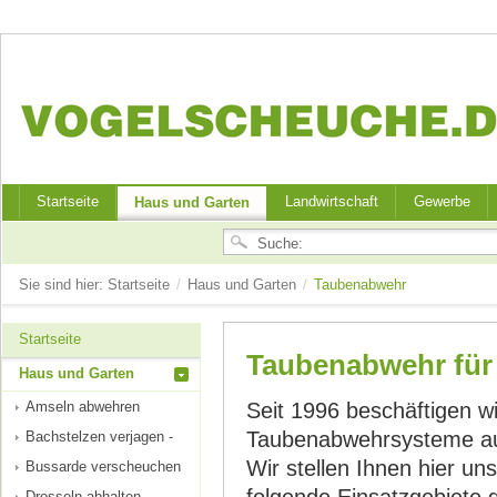
Startseite
Landwirtschaft
Gewerbe
Haus und Garten
Sie sind hier:
Startseite
/
Haus und Garten
/
Taubenabwehr
Startseite
Taubenabwehr für
Haus und Garten
Amseln abwehren
Seit 1996 beschäftigen wi
Taubenabwehrsysteme au
Bachstelzen verjagen -
Wir stellen Ihnen hier un
Bussarde verscheuchen
Drosseln abhalten