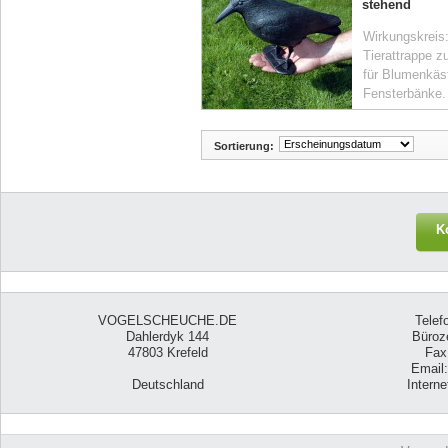
stehend
Wirkungskreis:
Tierattrappe z
für Blumenkäs
Fensterbänke.
Sortierung:
K
VOGELSCHEUCHE.DE
Telef
Dahlerdyk 144
Büroze
47803 Krefeld
Fax
Email
Deutschland
Intern