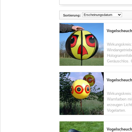
Sortierung:
Vogelscheuc
Wirkungskreis:
Windangetriebe
Hologrammfolie
Geräuschlos. 
Vogelscheuc
Wirkungskreis
Warnfarben mi
erzeugen Licht
Vogelarten.
Vogelscheuch