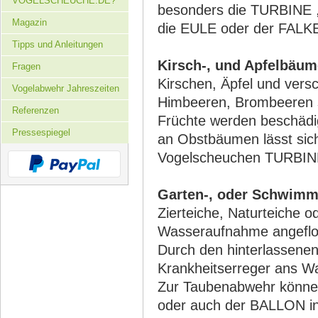
VOGELSCHEUCHE.DE?
besonders die TURBINE 
Magazin
die EULE oder der FALK
Tipps und Anleitungen
Kirsch-, und Apfelbäum
Fragen
Kirschen, Äpfel und vers
Vogelabwehr Jahreszeiten
Himbeeren, Brombeeren 
Referenzen
Früchte werden beschädi
Pressespiegel
an Obstbäumen lässt si
Vogelscheuchen TURBINE 
Garten-, oder Schwimm
Zierteiche, Naturteiche
Wasseraufnahme angeflo
Durch den hinterlassene
Krankheitserreger ans W
Zur Taubenabwehr könne
oder auch der BALLON ins