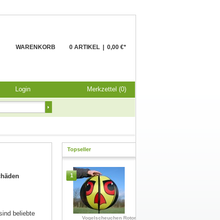
WARENKORB
0 ARTIKEL
|
0,00 €*
Login
Merkzettel (0)
Topseller
chäden
1
ind beliebte
Vogelscheuchen Rotor