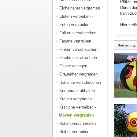
Plätze a
Durch de
Eichelhäher vergrämen
kann zude
Elstern vertreiben -
Enten vergraulen -
Hier ste
Falken verschrecken -
Fasane vertreiben
Sortierung:
Finken verscheuchen -
Fischreiher abwehren
Gänse verjagen
Graureiher vergrämen
Habichte verscheuchen
Kormorane abhalten
Krähen vergrämen
Kraniche vertreiben -
Möwen vergraulen
Raben verschrecken
Reiher vertreiben