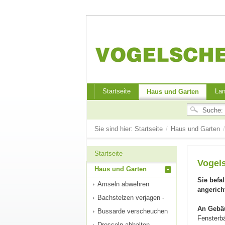
Startseite
Lan
Haus und Garten
Sie sind hier:
Startseite
/
Haus und Garten
/
Startseite
Vogel
Haus und Garten
Sie befa
Amseln abwehren
angerich
Bachstelzen verjagen -
An Gebä
Bussarde verscheuchen
Fensterb
Drosseln abhalten