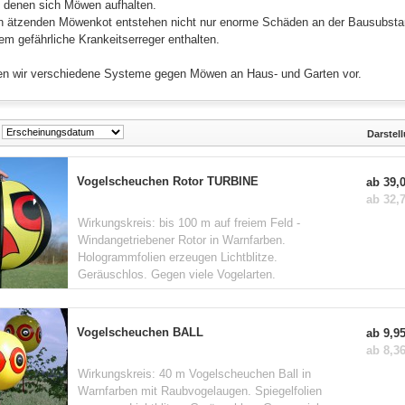
n denen sich Möwen aufhalten.
n ätzenden Möwenkot entstehen nicht nur enorme Schäden an der Bausubsta
m gefährliche Krankeitserreger enthalten.
llen wir verschiedene Systeme gegen Möwen an Haus- und Garten vor.
Darstel
Vogelscheuchen Rotor TURBINE
ab 39,0
ab 32,7
Wirkungskreis: bis 100 m auf freiem Feld -
Windangetriebener Rotor in Warnfarben.
Hologrammfolien erzeugen Lichtblitze.
Geräuschlos. Gegen viele Vogelarten.
Vogelscheuchen BALL
ab 9,95
ab 8,36
Wirkungskreis: 40 m Vogelscheuchen Ball in
Warnfarben mit Raubvogelaugen. Spiegelfolien