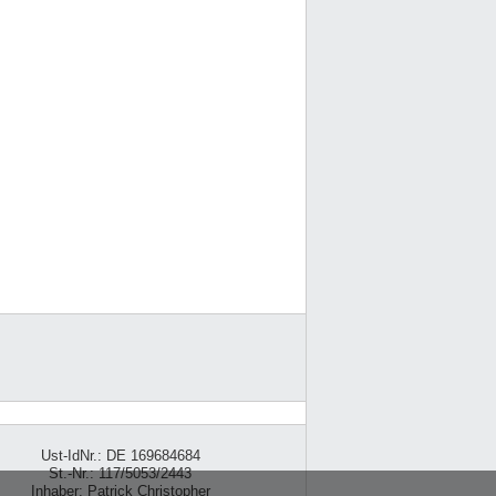
Ust-IdNr.: DE 169684684
St.-Nr.: 117/5053/2443
Inhaber: Patrick Christopher