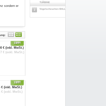
TURBINE
nz sondern er
Vogelscheuchen BALL
2
lung:
TIPP!
0 € (inkl. MwSt.)
7 € (exkl. MwSt.)
TIPP!
 € (inkl. MwSt.)
 € (exkl. MwSt.)