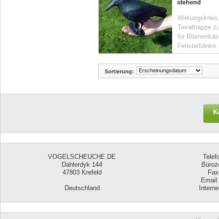
stehend
Wirkungskreis:
Tierattrappe z
für Blumenkäs
Fensterbänke.
Sortierung:
K
VOGELSCHEUCHE.DE
Telef
Dahlerdyk 144
Büroze
47803 Krefeld
Fax
Email
Deutschland
Intern