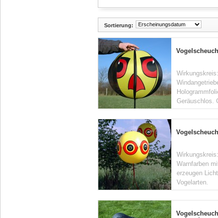
Sortierung:
Vogelscheuc
Wirkungskreis:
Windangetriebe
Hologrammfolie
Geräuschlos. 
Vogelscheuc
Wirkungskreis
Warnfarben mi
erzeugen Licht
Vogelarten.
Vogelscheuch