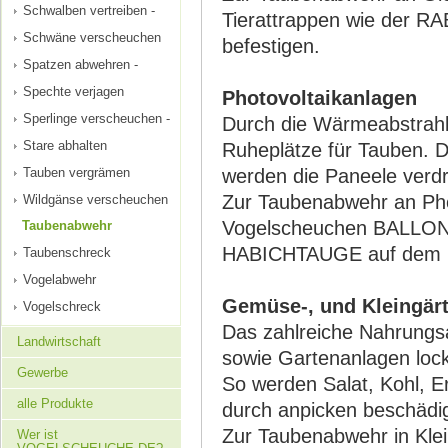
Schwalben vertreiben -
Tierattrappen wie der R
Schwäne verscheuchen
befestigen.
Spatzen abwehren -
Spechte verjagen
Photovoltaikanlagen
Sperlinge verscheuchen -
Durch die Wärmeabstrahlu
Stare abhalten
Ruheplätze für Tauben. 
Tauben vergrämen
werden die Paneele verdr
Zur Taubenabwehr an Phot
Wildgänse verscheuchen
Vogelscheuchen BALLON
Taubenabwehr
HABICHTAUGE auf dem D
Taubenschreck
Vogelabwehr
Gemüse-, und Kleingär
Vogelschreck
Das zahlreiche Nahrungs
Landwirtschaft
sowie Gartenanlagen loc
Gewerbe
So werden Salat, Kohl, 
alle Produkte
durch anpicken beschädig
Zur Taubenabwehr in Kle
Wer ist