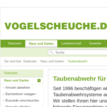
Startseite
Landwirtschaft
Gewerbe
Haus und Garten
Sie sind hier:
Startseite
/
Haus und Garten
/
Taubenabwehr
Startseite
Taubenabwehr für
Haus und Garten
Amseln abwehren
Seit 1996 beschäftigen wi
Taubenabwehrsysteme au
Bachstelzen verjagen -
Wir stellen Ihnen hier un
Bussarde verscheuchen
Drosseln abhalten