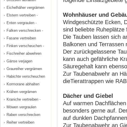
folgende Einsatzgebiete g
Eichelhäher vergrämen
Wohnhäuser und Gebä
Elstern vertreiben -
Windgeschützte Ecken, 
Enten vergraulen -
sind beliebte Ruheplätze 
Falken verschrecken -
Die Tauben lassen sich 
Fasane vertreiben
Balkonen und Terrassen n
Finken verscheuchen -
Der zurückgelassene Taub
Fischreiher abwehren
kann auch gefährliche Kr
Gänse verjagen
Säuregehalt kann ebenso
Graureiher vergrämen
Zur Taubenabwehr an H
Habichte verscheuchen
dieTierattrappen wie RA
Kormorane abhalten
Krähen vergrämen
Dächer und Giebel
Kraniche vertreiben -
Auf warmen Dachflächen o
Möwen vergraulen
besonders gerne auf. Der
Raben verschrecken
auf dunklen Dachpfannen 
Reiher vertreiben
Zur Taubenabwehr an Gieb