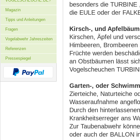
VOGELSCHEUCHE.DE?
besonders die TURBINE 
Magazin
die EULE oder der FALK
Tipps und Anleitungen
Kirsch-, und Apfelbäum
Fragen
Kirschen, Äpfel und vers
Vogelabwehr Jahreszeiten
Himbeeren, Brombeeren 
Referenzen
Früchte werden beschädi
Pressespiegel
an Obstbäumen lässt si
Vogelscheuchen TURBINE 
Garten-, oder Schwimm
Zierteiche, Naturteiche
Wasseraufnahme angeflo
Durch den hinterlassene
Krankheitserreger ans W
Zur Taubenabwehr könne
oder auch der BALLON ins