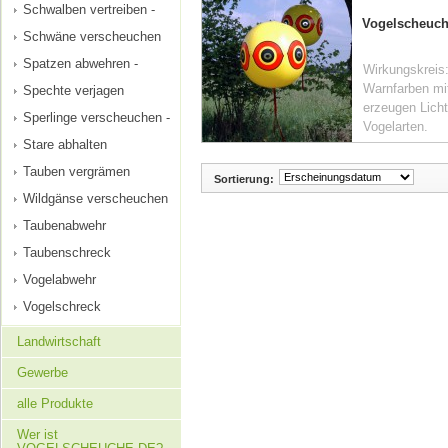
Schwalben vertreiben -
Vogelscheuc
Schwäne verscheuchen
Spatzen abwehren -
Wirkungskreis
Warnfarben mi
Spechte verjagen
erzeugen Licht
Sperlinge verscheuchen -
Vogelarten.
Stare abhalten
Tauben vergrämen
Sortierung:
Wildgänse verscheuchen
Taubenabwehr
Taubenschreck
Vogelabwehr
Vogelschreck
Landwirtschaft
Gewerbe
alle Produkte
Wer ist