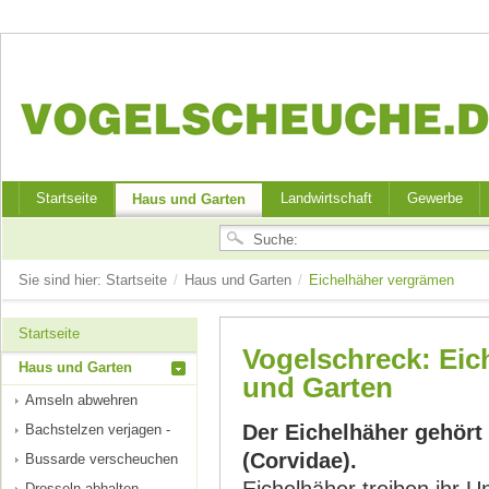
Startseite
Landwirtschaft
Gewerbe
Haus und Garten
Sie sind hier:
Startseite
/
Haus und Garten
/
Eichelhäher vergrämen
Startseite
Vogelschreck: Eic
Haus und Garten
und Garten
Amseln abwehren
Der Eichelhäher gehört
Bachstelzen verjagen -
(Corvidae).
Bussarde verscheuchen
Drosseln abhalten