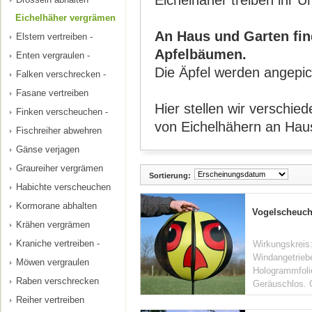
Eichelhäher treiben ihr U
Eichelhäher vergrämen
An Haus und Garten fin
Elstern vertreiben -
Apfelbäumen.
Enten vergraulen -
Die Äpfel werden angepic
Falken verschrecken -
Fasane vertreiben
Hier stellen wir verschi
Finken verscheuchen -
von Eichelhähern an Hau
Fischreiher abwehren
Gänse verjagen
Graureiher vergrämen
Sortierung:
Habichte verscheuchen
Kormorane abhalten
Vogelscheuc
Krähen vergrämen
Kraniche vertreiben -
Wirkungskreis:
Windangetriebe
Möwen vergraulen
Hologrammfolie
Raben verschrecken
Geräuschlos. 
Reiher vertreiben