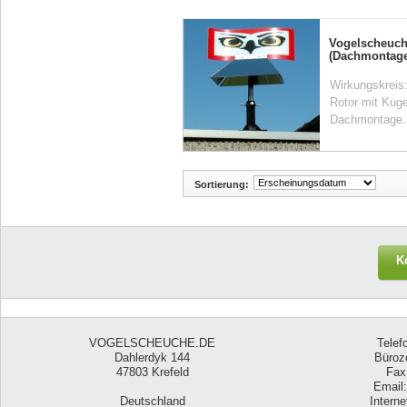
Vogelscheuc
(Dachmontage
Wirkungskreis:
Rotor mit Kuge
Dachmontage. 
Sortierung:
K
VOGELSCHEUCHE.DE
Telef
Dahlerdyk 144
Büroze
47803 Krefeld
Fax
Email
Deutschland
Intern