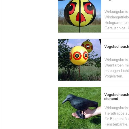
Wirkungskreis:
Windangetriebe
Hologrammfolie
Geräuschlos. 
Vogelscheuc
Wirkungskreis
Warnfarben mi
erzeugen Licht
Vogelarten.
Vogelscheuch
stehend
Wirkungskreis:
Tierattrappe z
für Blumenkäs
Fensterbänke.