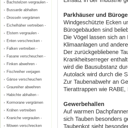
Einsatz in der Industrie g
Bachstelzen vergraulen -
Bussarde abhalten
Parkhäuser und Bürog
Drosseln vergrämen
Windgeschützte Ecken u
Eichelhäher vertreiben -
Bürogebäuden sind belieb
Elstern vergraulen -
Die Vögel lassen sich a
Enten verschrecken -
Klimaanlagen und andere 
Falken vertreiben -
Der zurückgebliebene Ta
Fasane verscheuchen -
Krankheitserreger enthal
Finken abwehren -
wird die Bausubstanz dur
Fischreiher verjagen
Autolack wird durch die 
Gänse verscheuchen
Zur Taubenabwehr an Ge
Graureiher abwehren
Tierattrappen wie RABE,
Habichte abhalten -
Kormorane vergrämen
Gewerbehallen
Krähen vertreiben
Auf warmen Dachpfannen 
Kraniche vergraulen -
sich Tauben besonders g
Taubenkot sieht besonder
Möwen verschrecken