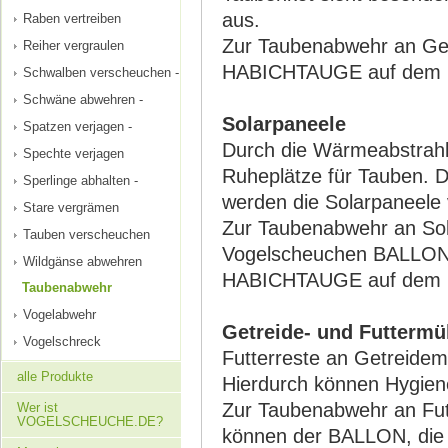
aus.
Raben vertreiben
Zur Taubenabwehr an Ge
Reiher vergraulen
HABICHTAUGE auf dem Da
Schwalben verscheuchen -
Schwäne abwehren -
Solarpaneele
Spatzen verjagen -
Durch die Wärmeabstrahlu
Spechte verjagen
Ruheplätze für Tauben. 
Sperlinge abhalten -
werden die Solarpaneele 
Stare vergrämen
Zur Taubenabwehr an Sola
Tauben verscheuchen
Vogelscheuchen BALLON
Wildgänse abwehren
HABICHTAUGE auf dem D
Taubenabwehr
Vogelabwehr
Getreide- und Futtermü
Vogelschreck
Futterreste an Getreidem
alle Produkte
Hierdurch können Hygien
Zur Taubenabwehr an Fut
Wer ist
VOGELSCHEUCHE.DE?
können der BALLON, di