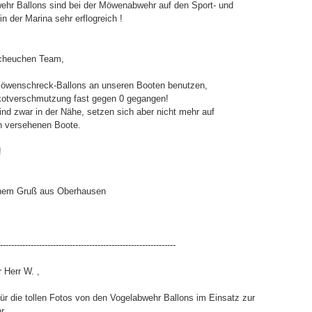
ehr Ballons sind bei der Möwenabwehr auf den Sport- und
n der Marina sehr erflogreich !
scheuchen Team,
 Möwenschreck-Ballons an unseren Booten benutzen,
lkotverschmutzung fast gegen 0 gegangen!
nd zwar in der Nähe, setzen sich aber nicht mehr auf
en versehenen Boote.
!
chem Gruß aus Oberhausen
---------------------------------------------------------------
 Herr W. ,
für die tollen Fotos von den Vogelabwehr Ballons im Einsatz zur
r.