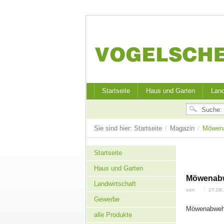
Startseite
Haus und Garten
Land
Sie sind hier:
Startseite
/
Magazin
/
Möwena
Startseite
Haus und Garten
Möwenabwe
Landwirtschaft
von
27.08
Gewerbe
Möwenabwehr
alle Produkte