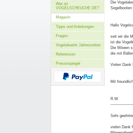
Die Vogelabw
Wer ist
VOGELSCHEUCHE.DE?
Segelbooten i
Magazin
Hallo Vogel
Tipps und Anleitungen
Fragen
seit wir die
ist die Voge
Vogelabwehr Jahreszeiten
Die Möwen si
die mit Bäll
Referenzen
Pressespiegel
Vielen Dank 
Mit freundli
R.W.
-------------------
Sehr geehrter
vielen Dank 
Möwenabweh