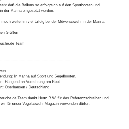
 sehr daß die Ballons so erfolgreich auf den Sportbooten und
in der Marina eingesetzt werden.
 noch weiterhin viel Erfolg bei der Möwenabwehr in der Marina.
chen Grüßen
heuche.de Team
-------------------------------------------------------------
öwen
ndung: In Marina auf Sport und Segelbooten.
sart: Hängend an Vorrichtung am Boot
sort: Oberhausen / Deutschland
euche.de Team dankt Herrn R.W. für das Referenzschreiben und
e wir für unser Vogelabwehr Magazin verwenden dürfen.