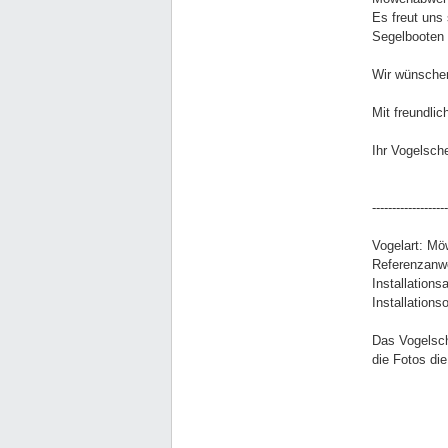
Es freut uns
Segelbooten 
Wir wünschen
Mit freundli
Ihr Vogelsc
-------------------
Vogelart: M
Referenzanwe
Installation
Installation
Das Vogelsch
die Fotos di